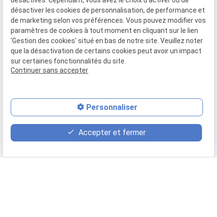
désactivés. Cependant, vous avez le choix d'activer ou de
notoriété
désactiver les cookies de personnalisation, de performance et
de marketing selon vos préférences. Vous pouvez modifier vos
paramètres de cookies à tout moment en cliquant sur le lien
'Gestion des cookies' situé en bas de notre site. Veuillez noter
que la désactivation de certains cookies peut avoir un impact
La création de sites juridiques sur mesure qui
sur certaines fonctionnalités du site.
vous fournissent une solution digitale de A à Z, à
Continuer sans accepter
votre image, adaptée à votre expertise.
Pourquoi ne pas tenter l'expérience avec
Axecibles ?
Personnaliser
Être contacté(e) par un expert digital
Accepter et fermer
Mon cahier des charges
Nous apportons un soin particulier à ces