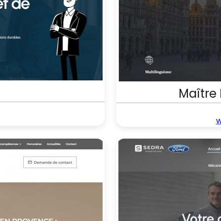
Maître
w