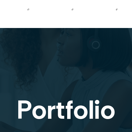
Découvrir
Créer
mon site
Booster
mon site
D
Axecibles
internet
internet
pré
Portfolio