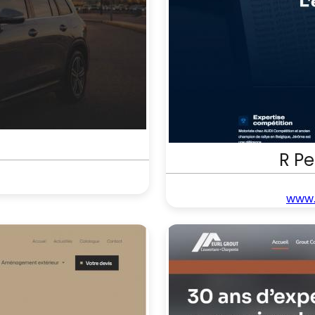
R P
www.