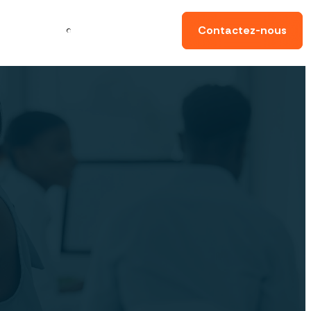
ynamiser
ma
Conseils
Contactez-nous
sence digitale