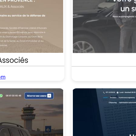
ssociés
om