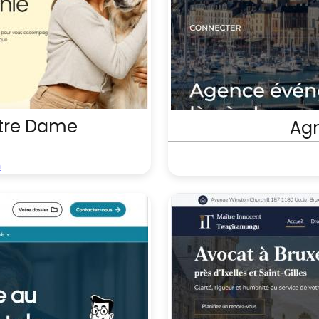
otre Dame
Ag
m