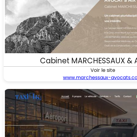
Cabinet MARCHESSAUX & A
Voir le site
www.marchessaux-avocats.c