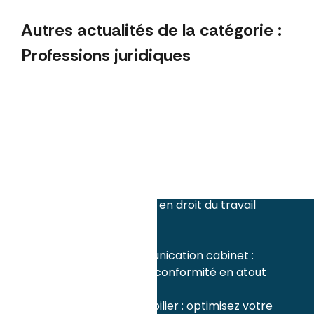
Autres actualités de la catégorie :
Professions juridiques
avril 2026
Top 5 des contenus pour communiquer sur
la médiation avant les vacances
Top 5 des stratégies de contenu pour les
avocats spécialisés en assemblée générale
et accompagnement juridique
10 idées de contenus percutants pour
avocats spécialisés en droit du travail
autour du 1er mai
mars 2026
RGPD levier communication cabinet :
transformez votre conformité en atout
commercial
Avocat droit immobilier : optimisez votre