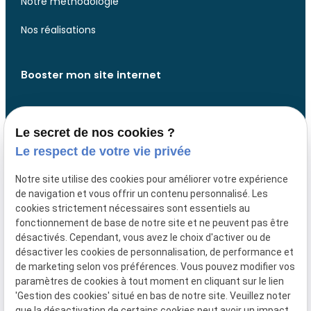
Notre méthodologie
Nos réalisations
Booster mon site internet
Analyse de votre site web
Le secret de nos cookies ?
Analyse de votre présence web
Le respect de votre vie privée
Développer des fonctionnalités
Notre site utilise des cookies pour améliorer votre expérience
de navigation et vous offrir un contenu personnalisé. Les
Design website
cookies strictement nécessaires sont essentiels au
fonctionnement de base de notre site et ne peuvent pas être
désactivés. Cependant, vous avez le choix d'activer ou de
Liens utiles
désactiver les cookies de personnalisation, de performance et
de marketing selon vos préférences. Vous pouvez modifier vos
Mentions légales
paramètres de cookies à tout moment en cliquant sur le lien
'Gestion des cookies' situé en bas de notre site. Veuillez noter
Politique de confidentialité
que la désactivation de certains cookies peut avoir un impact