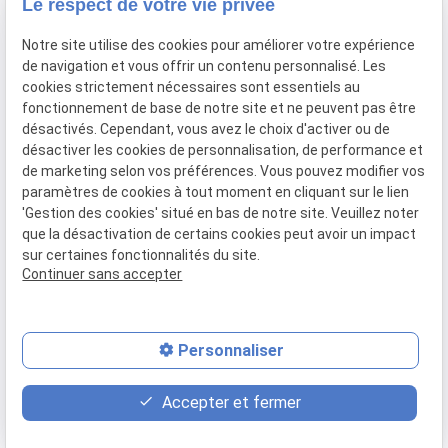
Le respect de votre vie privée
Développer des fonctionnalités
Notre site utilise des cookies pour améliorer votre expérience
de navigation et vous offrir un contenu personnalisé. Les
Design website
cookies strictement nécessaires sont essentiels au
fonctionnement de base de notre site et ne peuvent pas être
désactivés. Cependant, vous avez le choix d'activer ou de
Liens utiles
désactiver les cookies de personnalisation, de performance et
de marketing selon vos préférences. Vous pouvez modifier vos
Mentions légales
paramètres de cookies à tout moment en cliquant sur le lien
'Gestion des cookies' situé en bas de notre site. Veuillez noter
Politique de confidentialité
que la désactivation de certains cookies peut avoir un impact
sur certaines fonctionnalités du site.
Gestion des cookies
Continuer sans accepter
Plan du site
Personnaliser
Agenda en ligne
Paiement en ligne
Accepter et fermer
Hotline