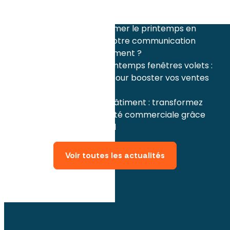
jardin printemps pour booster votre activité
mars 2026
Comment transformer le printemps en
période d'or pour votre communication
façade dans le bâtiment ?
Communication printemps fenêtres volets :
Guide stratégique pour booster vos ventes
décembre 2025
Professionnels du bâtiment : transformez
l'hiver en opportunité commerciale grâce
au marketing digital
Voir toutes les actualités