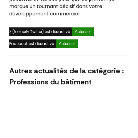
marque un tournant décisif dans votre
développement commercial.
X (formerly Twitter) est désactivé.
Autoriser
Facebook est désactivé.
Autoriser
Autres actualités de la catégorie :
Professions du bâtiment
mai 2026
Comment promouvoir façade et peinture
sur les réseaux sociaux au printemps : le top
5 des posts qui génèrent des clients
avril 2026
Top 5 des stratégies de marketing terrasse