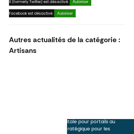
X (formerly Twitter) est désactivé.
Autoriser
Facebook est désactivé.
Autoriser
Autres actualités de la catégorie :
Artisans
mai 2026
Comment promouvoir façade et peinture
sur les réseaux sociaux au printemps : le top
5 des posts qui génèrent des clients
avril 2026
Marketing artisans mai : comment
transformer les ponts en opportunité
commerciale pour votre savoir-faire local
Communication digitale pour portails au
printemps : guide stratégique pour les