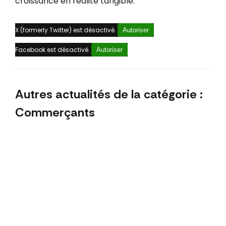
croissance en réalité tangible.
X (formerly Twitter) est désactivé.
Autoriser
Facebook est désactivé.
Autoriser
Autres actualités de la catégorie :
Commerçants
avril 2026
10 idées de posts réseaux sociaux pour
attirer les familles pendant les vacances de
printemps
10 idées de contenus réseaux sociaux pour
commerçants : préparez votre printemps
marketing
mars 2026