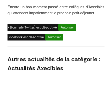
Encore un bon moment passé entre collègues d’Axecibles
qui attendent impatiemment le prochain petit-déjeuner.
X (formerly Twitter) est désactivé.
Autoriser
Facebook est désactivé.
Autoriser
Autres actualités de la catégorie :
Actualités Axecibles
septembre 2023
Axecibles poursuit sa quête de l'excellence
avec ses réunions de rentrée !
Journée mondiale des développeurs : merci
nos dév !
juillet 2023