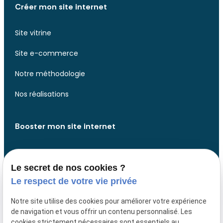
Créer mon site internet
Site vitrine
Site e-commerce
Notre méthodologie
Nos réalisations
Booster mon site internet
Analyse de votre site web
Le secret de nos cookies ?
Analyse de votre présence web
Le respect de votre vie privée
Développer des fonctionnalités
Notre site utilise des cookies pour améliorer votre expérience
de navigation et vous offrir un contenu personnalisé. Les
Design website
cookies strictement nécessaires sont essentiels au