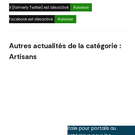
X (formerly Twitter) est désactivé.
Autoriser
Facebook est désactivé.
Autoriser
Autres actualités de la catégorie :
Artisans
mai 2026
Comment promouvoir façade et peinture
sur les réseaux sociaux au printemps : le top
5 des posts qui génèrent des clients
avril 2026
Marketing artisans mai : comment
transformer les ponts en opportunité
commerciale pour votre savoir-faire local
Communication digitale pour portails au