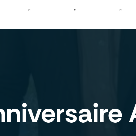
Découvrir
Créer
mon site
Booster
mon site
D
Axecibles
internet
internet
pré
niversaire 