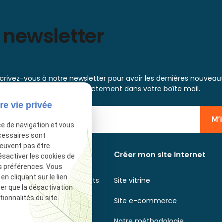
 newsletter
scrivez-vous à notre newsletter pour avoir les dernières nouveau
et informations directement dans votre boîte mail.
re vie privée
M'
ce de navigation et vous
cessaires sont
peuvent pas être
Découvrir
Créer mon site internet
ésactiver les cookies de
s préférences. Vous
 cliquant sur le lien
Axecibles en quelques mots
Site vitrine
ter que la désactivation
ionnalités du site.
Nos agences
Site e-commerce
Nos engagements
Notre méthodologie