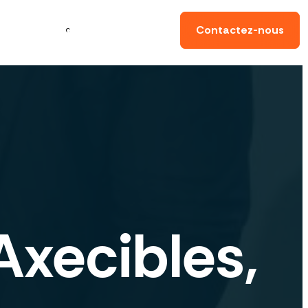
ynamiser
ma
Conseils
Contactez-nous
sence digitale
Axecibles,