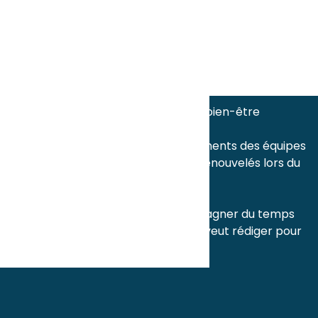
Axecibles poursuit sa quête de
l'excellence avec ses réunions
de rentrée !
Journée mondiale des
développeurs : merci nos dév !
juillet 2023
Semaine du bien-être
avril 2023
Les engagements des équipes
Axecibles : renouvelés lors du
séminaire !
mars 2023
Comment gagner du temps
lorsque l’on veut rédiger pour
son site ?
Voir toutes les actualités