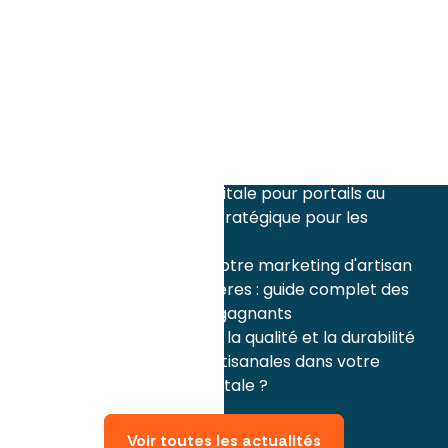
mai 2026
Comment promouvoir façade et peinture
sur les réseaux sociaux au printemps : le top
5 des posts qui génèrent des clients
avril 2026
Marketing artisans mai : comment
transformer les ponts en opportunité
commerciale pour votre savoir-faire local
Communication digitale pour portails au
printemps : guide stratégique pour les
artisans
Comment réussir votre marketing d'artisan
pour la Fête des mères : guide complet des
contenus et posts gagnants
Comment valoriser la qualité et la durabilité
de vos créations artisanales dans votre
communication digitale ?
Voir toutes les actualités