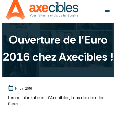
Panneau de gestion des cookies
menu
Ouverture de l'Euro
2016 chez Axecibles !
calendar_month
14 juin 2016
Les collaborateurs d'Axecibles, tous derrière les
Bleus !