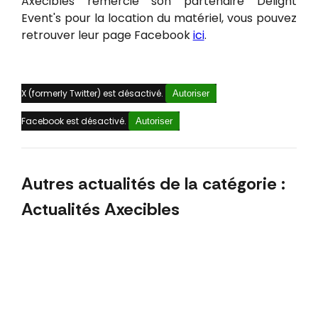
Axecibles remercie son partenaire Delight
Event's pour la location du matériel, vous pouvez
retrouver leur page Facebook
ici
.
X (formerly Twitter) est désactivé.
Autoriser
Facebook est désactivé.
Autoriser
Autres actualités de la catégorie :
Actualités Axecibles
septembre 2023
Axecibles poursuit sa quête de l'excellence
avec ses réunions de rentrée !
Journée mondiale des développeurs : merci
nos dév !