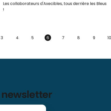
Les collaborateurs d'Axecibles, tous derrière les Bleus
!
3
4
5
6
7
8
9
1
 newsletter