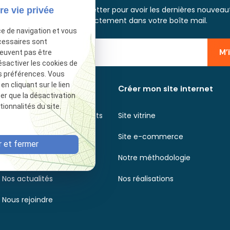
scrivez-vous à notre newsletter pour avoir les dernières nouveau
re vie privée
et informations directement dans votre boîte mail.
ce de navigation et vous
cessaires sont
M'
peuvent pas être
ésactiver les cookies de
s préférences. Vous
 cliquant sur le lien
Découvrir
Créer mon site internet
ter que la désactivation
ionnalités du site.
Axecibles en quelques mots
Site vitrine
Nos agences
Site e-commerce
 et fermer
Nos engagements
Notre méthodologie
Nos actualités
Nos réalisations
Nous rejoindre