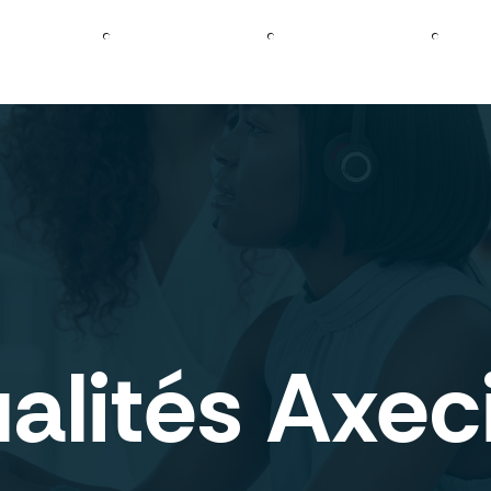
Découvrir
Créer
mon site
Booster
mon site
D
Axecibles
internet
internet
pré
alités Axec