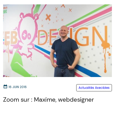
calendar_month
16 JUIN 2016
Actualités Axecibles
Zoom sur : Maxime, webdesigner