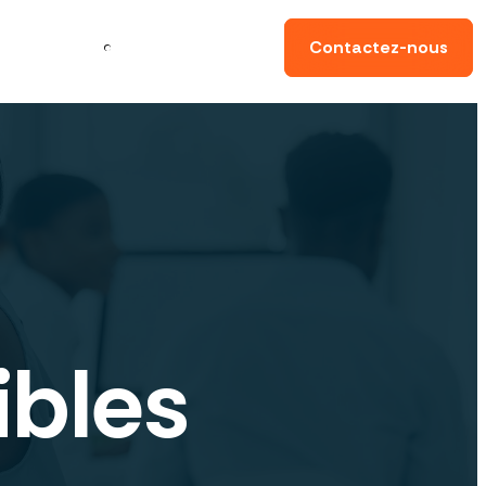
ynamiser
ma
Conseils
Contactez-nous
sence digitale
ibles