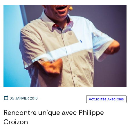
calendar_month
05 JANVIER 2016
Actualités Axecibles
Rencontre unique avec Philippe
Croizon