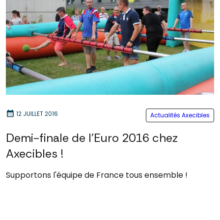
calendar_month
12 JUILLET 2016
Actualités Axecibles
Demi-finale de l'Euro 2016 chez
Axecibles !
Supportons l'équipe de France tous ensemble !