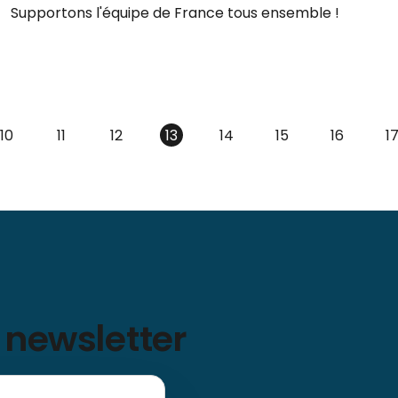
Supportons l'équipe de France tous ensemble !
10
11
12
13
14
15
16
1
 newsletter