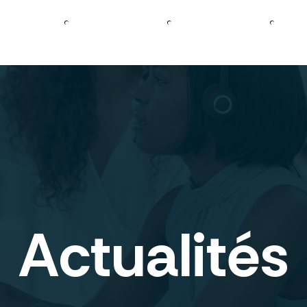
Découvrir
Créer
mon site
Booster
mon site
D
Axecibles
internet
internet
pré
Actualités