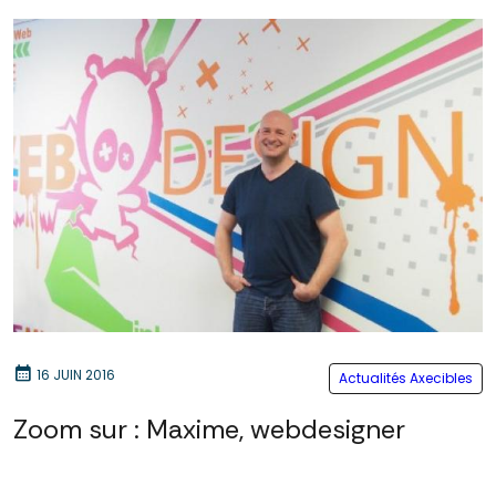
calendar_month
16 JUIN 2016
Actualités Axecibles
Zoom sur : Maxime, webdesigner