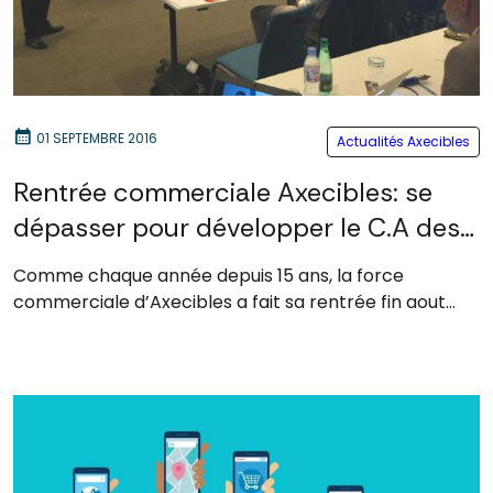
calendar_month
01 SEPTEMBRE 2016
Actualités Axecibles
Rentrée commerciale Axecibles: se
dépasser pour développer le C.A des
PME, PMI
Comme chaque année depuis 15 ans, la force
commerciale d’Axecibles a fait sa rentrée fin aout...