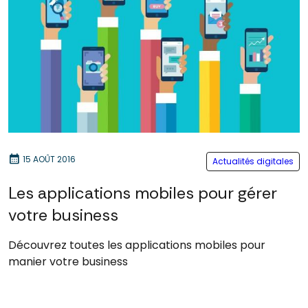
calendar_month
15 AOÛT 2016
Actualités digitales
Les applications mobiles pour gérer
votre business
Découvrez toutes les applications mobiles pour
manier votre business