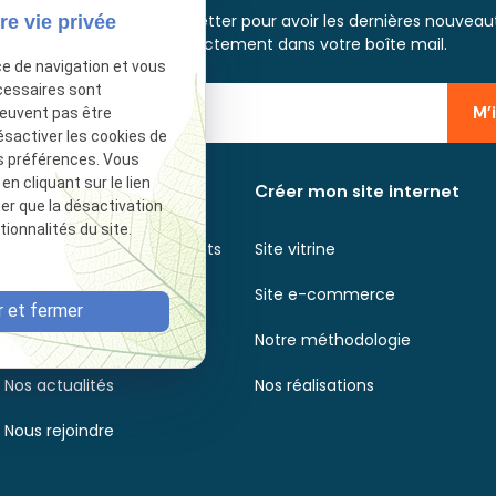
scrivez-vous à notre newsletter pour avoir les dernières nouveau
re vie privée
et informations directement dans votre boîte mail.
ce de navigation et vous
cessaires sont
M'
peuvent pas être
ésactiver les cookies de
s préférences. Vous
 cliquant sur le lien
Découvrir
Créer mon site internet
ter que la désactivation
ionnalités du site.
Axecibles en quelques mots
Site vitrine
Nos agences
Site e-commerce
 et fermer
Nos engagements
Notre méthodologie
Nos actualités
Nos réalisations
Nous rejoindre