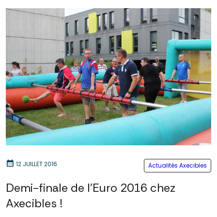
calendar_month
12 JUILLET 2016
Actualités Axecibles
Demi-finale de l'Euro 2016 chez
Axecibles !